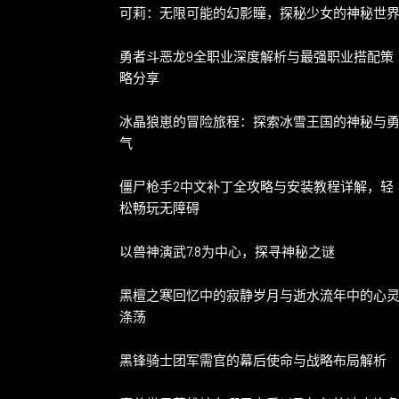
可莉：无限可能的幻影瞳，探秘少女的神秘世
勇者斗恶龙9全职业深度解析与最强职业搭配策
略分享
冰晶狼崽的冒险旅程：探索冰雪王国的神秘与
气
僵尸枪手2中文补丁全攻略与安装教程详解，轻
松畅玩无障碍
以兽神演武7.8为中心，探寻神秘之谜
黑檀之寒回忆中的寂静岁月与逝水流年中的心
涤荡
黑锋骑士团军需官的幕后使命与战略布局解析