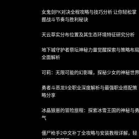
女鬼剑PK对决全程攻略与技巧分析 让你轻松掌
握战斗节奏与胜利秘诀
天云草实分布位置及其生态环境特征研究分析
地下城守护者祭坛神秘力量觉醒探索与策略布
全面解析
可莉：无限可能的幻影瞳，探秘少女的神秘世
勇者斗恶龙9全职业深度解析与最强职业搭配策
略分享
冰晶狼崽的冒险旅程：探索冰雪王国的神秘与
气
僵尸枪手2中文补丁全攻略与安装教程详解，轻