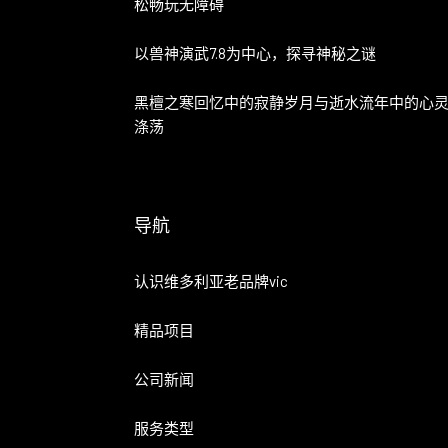
松畅玩无障碍
以兽神演武7.8为中心，探寻神秘之谜
黑檀之寒回忆中的寂静岁月与逝水流年中的心
涤荡
导航
认识维多利亚老品牌vic
精品项目
公司新闻
服务类型